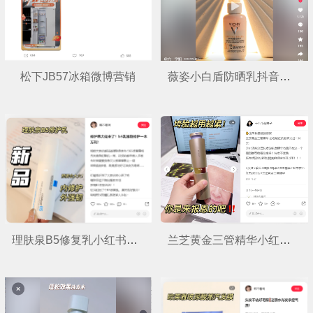
松下JB57冰箱微博营销
薇姿小白盾防晒乳抖音营销
理肤泉B5修复乳小红书营销
兰芝黄金三管精华小红书营销