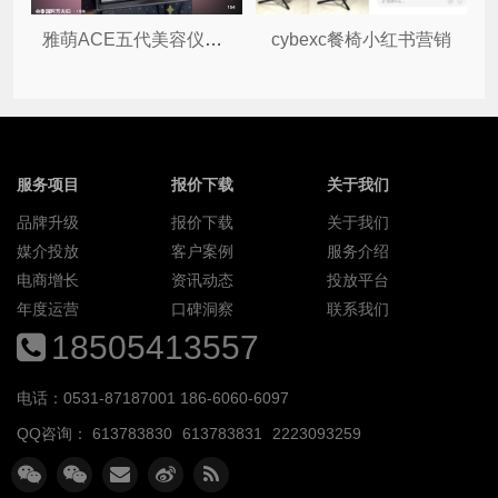
雅萌ACE五代美容仪抖音营销
cybexc餐椅小红书营销
服务项目
报价下载
关于我们
品牌升级
报价下载
关于我们
媒介投放
客户案例
服务介绍
电商增长
资讯动态
投放平台
年度运营
口碑洞察
联系我们
18505413557
电话：0531-87187001 186-6060-6097
QQ咨询：
613783830
613783831
2223093259