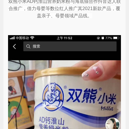
双熊小米AD钙淮山营养奶米粉
与海底猫合作抖音达人联
合推广，借力母婴等数位红人推广其2021新款产品，
覆
盖亲子、母婴领域产品线
。